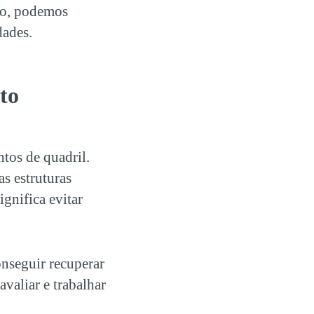
ão, podemos
dades.
to
tos de quadril.
s estruturas
ignifica evitar
onseguir recuperar
avaliar e trabalhar