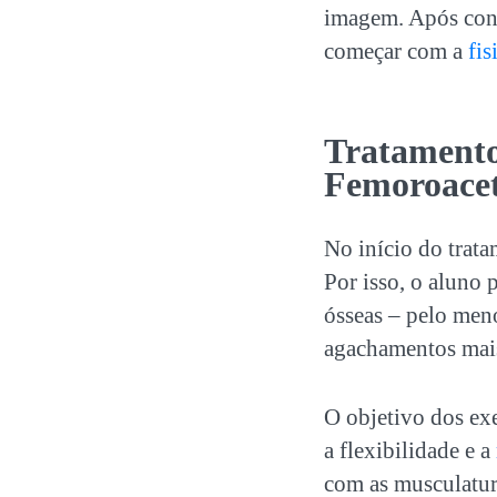
imagem. Após conf
começar com a
fis
Tratamento
Femoroace
No início do trat
Por isso, o aluno
ósseas – pelo menos
agachamentos mais
O objetivo dos exe
a flexibilidade e a
com as musculatura