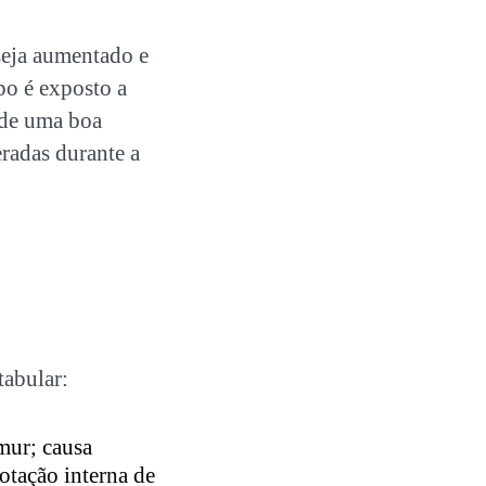
 seja aumentado e
rpo é exposto a
 de uma boa
eradas durante a
tabular:
mur; causa
otação interna de