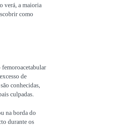
o verá, a maioria
escobrir como
o femoroacetabular
 excesso de
 são conhecidas,
ais culpadas.
ou na borda do
cto durante os