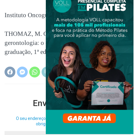
Instituto Oncoguia –
O Timo
THOMAZ, M. C. A.; Conceitos de geriatria e
gerontologia: o envelhecer. Apostila da pós-
graduação, 1ª edição.
Enviar Comentário
O seu endereço de e-mail não será publicado.
Campos
obrigatórios são marcados com
*