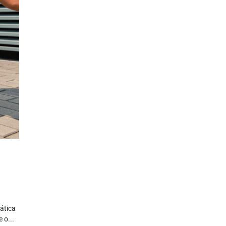
ática
 o...