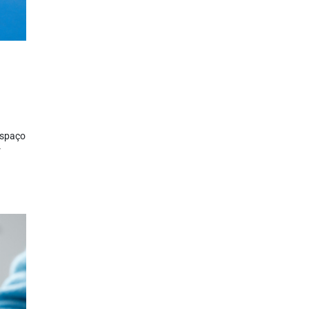
espaço
r