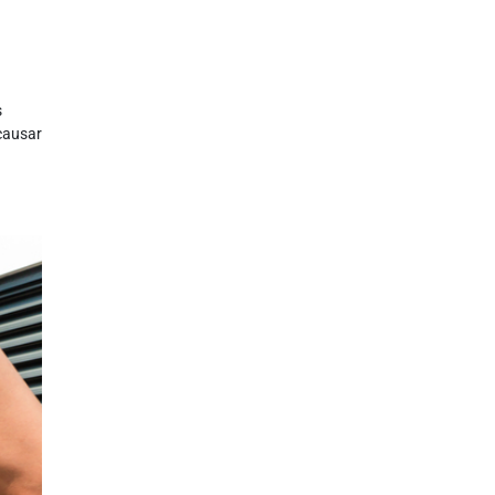
s
causar