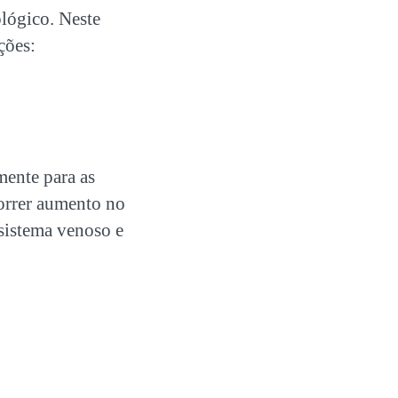
ológico. Neste
ções:
mente para as
orrer aumento no
sistema venoso e