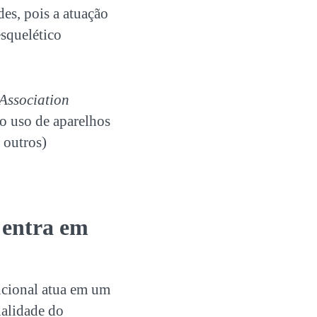
es, pois a atuação
esquelético
Association
 o uso de aparelhos
 outros)
 entra em
uncional atua em um
nalidade do