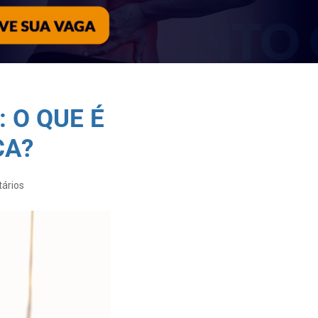
 O QUE É
CA?
ários