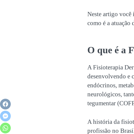
Neste artigo você 
como é a atuação d
O que é a
F
A
Fisioterapia De
desenvolvendo e c
endócrinos, metabó
neurológicos, tant
tegumentar (COFF
A história da fisi
profissão no Bras