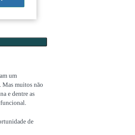
inam um
s. Mas muitos não
na e dentre as
ofuncional
.
ortunidade de