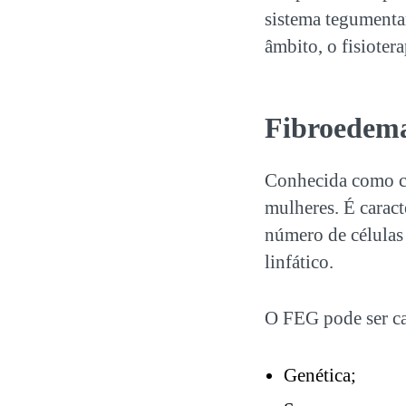
sistema tegumentar
âmbito, o fisioter
Fibroedema
Conhecida como ce
mulheres. É carac
número de células
linfático.
O FEG pode ser ca
Genética;