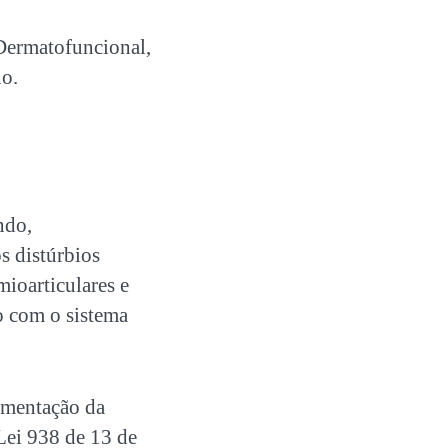
 Dermatofuncional
,
ho.
ndo,
s distúrbios
mioarticulares e
ão com o sistema
lamentação da
Lei 938 de 13 de