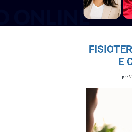
FISIOTE
E 
por
V