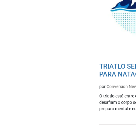
TRIATLO SE
PARA NATAÇ
por
Conversion Ne
O triatlo está entre
desafiam o corpo se
preparo mental e c