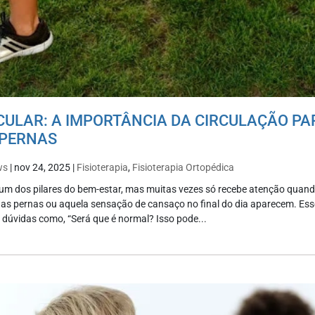
CULAR: A IMPORTÂNCIA DA CIRCULAÇÃO PA
 PERNAS
ws
|
nov 24, 2025
|
Fisioterapia
,
Fisioterapia Ortopédica
 um dos pilares do bem-estar, mas muitas vezes só recebe atenção qua
nas pernas ou aquela sensação de cansaço no final do dia aparecem. Ess
dúvidas como, “Será que é normal? Isso pode...