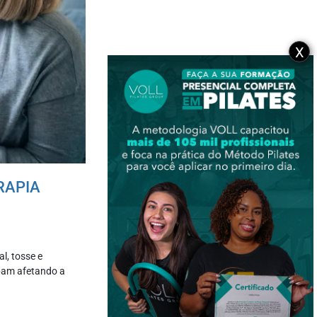
X
RAPIA
l, tosse e
abam afetando a