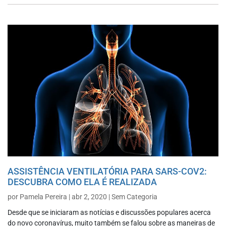
ASSISTÊNCIA VENTILATÓRIA PARA SARS-COV2:
DESCUBRA COMO ELA É REALIZADA
por
Pamela Pereira
|
abr 2, 2020
|
Sem Categoria
Desde que se iniciaram as notícias e discussões populares acerca
do novo coronavírus, muito também se falou sobre as maneiras de