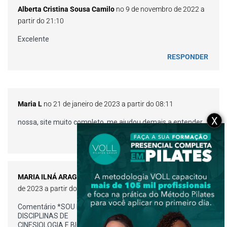
Alberta Cristina Sousa Camilo
no 9 de novembro de 2022 a
partir do 21:10
Excelente
RESPONDER
Maria L
no 21 de janeiro de 2023 a partir do 08:11
X
nossa, site muito completo, me ajudou demais a entender
RESPONDER
MARIA ILNÁ ARAGÃO FURTADO CUNHA
no 4 de dezembro
de 2023 a partir do 15:46
Comentário *SOU FISIOTERAPEUTA E LECIONO AS
DISCIPLINAS DE
CINESIOLOGIA E BIOMECÂNICA