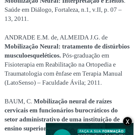
Mobilização Neural: Interpretação e Efeitos
.
Saúde em Diálogo, Fortaleza, n.1, v.II, p. 07 –
13, 2011.
ANDRADE E.M. de, ALMEIDA J.G. de
Mobilização Neural: tratamento de distúrbios
musculoesqueléticos.
Pós-graduação em
Fisioterapia em Reabilitação na Ortopedia e
Traumatologia com ênfase em Terapia Manual
(LatoSenso) – Faculdade Ávila; 2011.
BAUM, C.
Mobilização neural de raízes
cervicais em funcionários burocráticos do
setor administrativo de uma instituição de
X
ensino superior do vale dos sinos.
[trabalho de