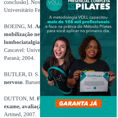
conclusão]. Novo Hamburgo:
Centro
Universitário Feevale; 2009.
BOEING, M.
Análise da eficácia de técnicas de
mobilização neural para pacientes com
lombociatalgia
. [trabalho de conclusão].
Cascavel: Universidade Estadual do Oeste do
Paraná; 2004.
BUTLER, D. S.
Mobilização do sistema
nervoso
. Barueri: Manole; 2003.
DUTTON, M.
Fisioterapia Ortopédica –
exame, avaliação e intervenção.
Porto Alegre:
Artmed, 2007.