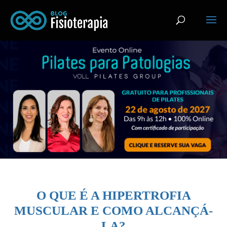
O QUE É A HIPERTROFIA
MUSCULAR E COMO ALCANÇÁ-
LA?