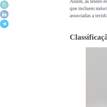
Assim, as lesões 
que incluem múscul
associadas a teci
Classificaç