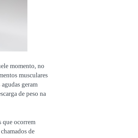
quele momento, no
amentos musculares
es agudas geram
escarga de peso na
as que ocorrem
o chamados de