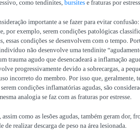
essivo, como tendinites,
bursites
e fraturas por estres
ideração importante a se fazer para evitar confusão:
ite, por exemplo, serem condições patológicas classif
s, essas condições se desenvolvem com o tempo. Port
o indivíduo não desenvolve uma tendinite “agudamente
 um trauma agudo que desencadeará a inflamação agu
nvolve progressivamente devido a sobrecargas, a peq
 uso incorreto do membro. Por isso que, geralmente, t
e serem condições inflamatórias agudas, são considera
mesma analogia se faz com as fraturas por estresse.
, assim como as lesões agudas, também geram dor, fr
e de realizar descarga de peso na área lesionada.