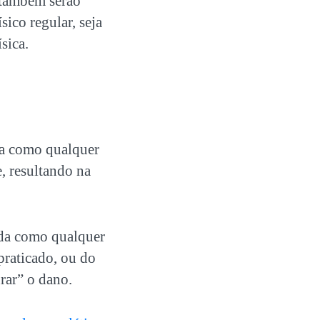
 também serão
sico regular, seja
sica.
da como qualquer
, resultando na
ida como qualquer
praticado, ou do
urar” o dano.