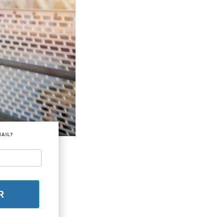
MAIL?
R