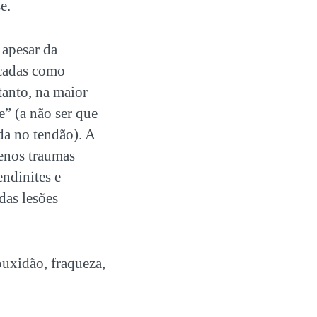
se.
 apesar da
icadas como
anto, na maior
” (a não ser que
da no tendão). A
uenos traumas
endinites e
das lesões
ouxidão, fraqueza,