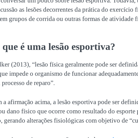
s conversar um pouco sobre lesão esportiva. Todavia,
cussão as lesões decorrentes da prática do exercício fí
em grupos de corrida ou outras formas de atividade fí
 que é uma lesão esportiva?
er (2013), “lesão física geralmente pode ser defini
 que impede o organismo de funcionar adequadamente
 processo de reparo”.
a afirmação acima, a lesão esportiva pode ser defin
 ou dano físico que ocorre como resultado do esporte 
o, gerando alterações fisiológicas com objetivo de “c