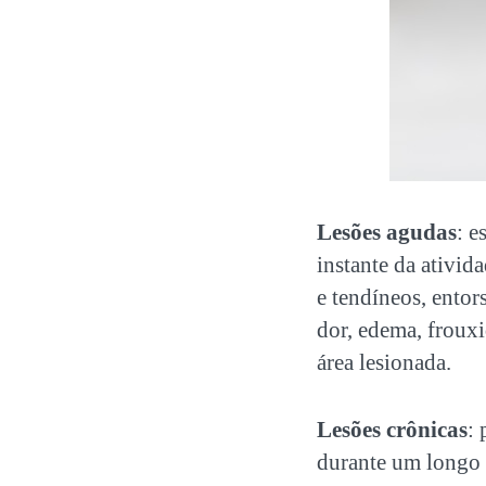
Lesões agudas
: e
instante da ativi
e tendíneos, entor
dor, edema, frouxi
área lesionada.
Lesões crônicas
: 
durante um longo 