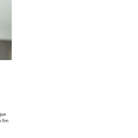
que
o fim