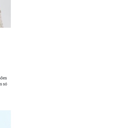
sões
is só