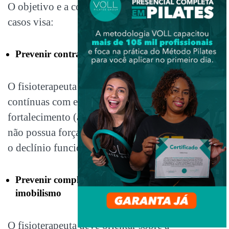
O objetivo e a conduta para esses casos para esses
casos visa:
Prevenir contraturas e deformidades
O fisioterapeuta deve realizar mobilizações
contínuas com exercícios de alongamento e
fortalecimento (ativo ou passivo, caso o paciente
não possua força muscular necessária) para evitar
o declínio funcional.
Prevenir complicações originadas pelo
imobilismo
O fisioterapeuta deve orientar sobre a