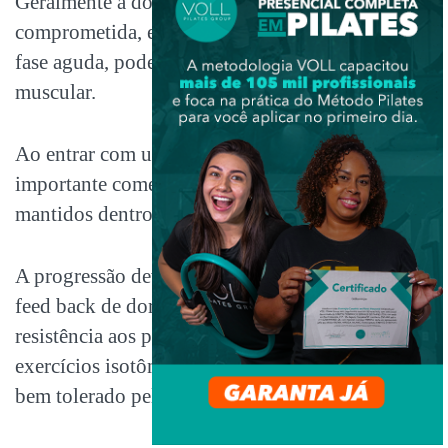
Geralmente a dor deixa o indivíduo com função
comprometida, e junto com a imobilização da
fase aguda, pode causar enfraquecimento
muscular.
Ao entrar com um trabalho de fortalecimento é
importante começar com exercícios isométricos,
mantidos dentro da tolerância do paciente.
A progressão deve ser realizada de acordo com o
feed back de dor do paciente, aumentando a
resistência aos poucos e ir progredindo para
exercícios isotônicos com resistência, desde que
bem tolerado pelo paciente.