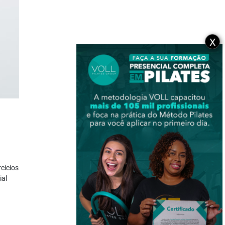
X
cícios
ial