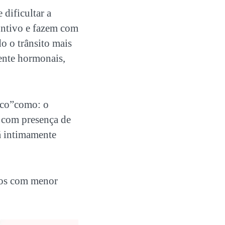
dificultar a
juntivo e fazem com
o o trânsito mais
mente hormonais,
tico”como: o
s com presença de
á intimamente
tos com menor