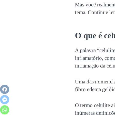
Mas você realmente
tema. Continue le
O que é cel
A palavra “celulit
inflamatório, como 
inflamação da célu
Uma das nomenclat
fibro edema gelói
O termo celulite 
inúmeras definiçõe