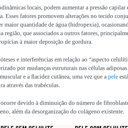
inâmicas locais, podem aumentar a pressão capilar e 
ca. Esses fatores promovem alterações no tecido con
ter maior quantidade de água (hidropexia), ocasionand
na região, que associados a outros fatores, principal
ropícias à maior deposição de gordura.
teses e interferências em relação ao “aspecto celulí
rizado por mudanças estruturais nas células adiposa
 muscular e a ﬂacidez cutânea, uma vez que a
pele
est
ra através das trabéculas.
 ocorre devido à diminuição do número de fibroblas
eno, além da desorganização do colágeno existente.