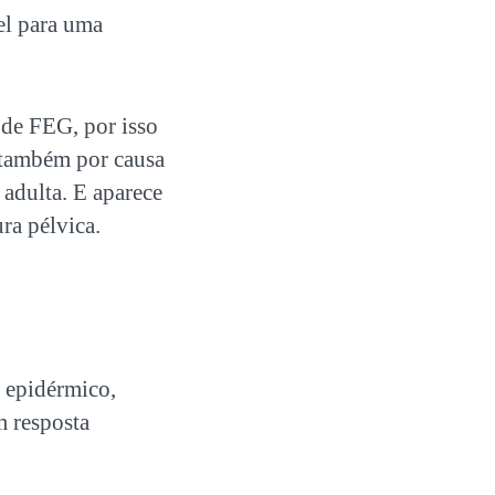
el para uma
 de FEG, por isso
 também por causa
 adulta. E aparece
ra pélvica.
, epidérmico,
m resposta