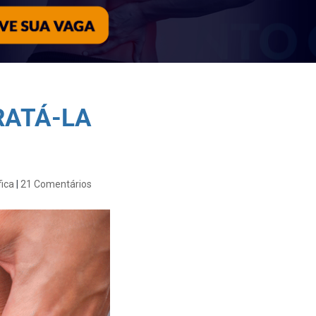
RATÁ-LA
fica
|
21 Comentários