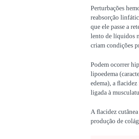
Perturbações hemod
reabsorção linfáti
que ele passe a re
lento de líquidos 
criam condições p
Podem ocorrer hipó
lipoedema (caracte
edema), a ﬂacidez
ligada à musculatu
A ﬂacidez cutânea
produção de colág