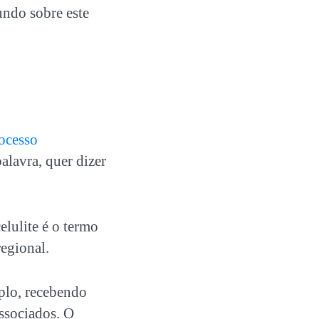
undo sobre este
ocesso
palavra, quer dizer
lulite é o termo
egional.
plo, recebendo
associados. O