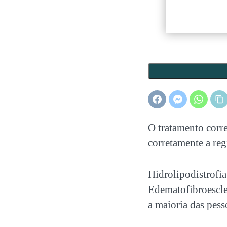
O tratamento corr
corretamente a reg
Hidrolipodistrofi
Edematofibroescler
a maioria das pess