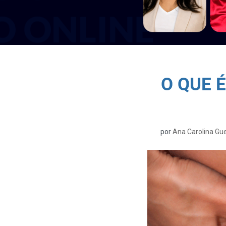
O QUE 
por
Ana Carolina Gu