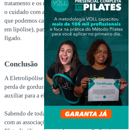
tratamento e os resultados, mas sempre tomando
o cuidado com as contraindicações e as reações
que podemos causar (ainda mais quando falamos
em lipólise), para que não haja sobrecarga no
fígado.
Conclusão
A Eletrolipólise é um processo que auxilia para a
perda de gordura acumulada no corpo, além de
auxiliar para a eliminação de medidas.
Sabendo de todas essas técnicas em conjunto
com as associações e suas potencializações com a