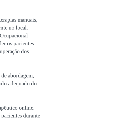
terapias manuais,
nte no local.
a Ocupacional
er os pacientes
cuperação dos
po de abordagem,
ímulo adequado do
pêutico online.
 pacientes durante