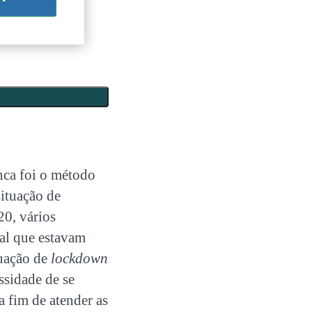
nca foi o método
situação de
0, vários
ial que estavam
tuação de
lockdown
essidade de se
 fim de atender as