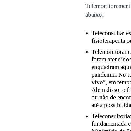
Telemonitoramento
abaixo:
Teleconsulta: es
fisioterapeuta 
Telemonitoramen
foram atendidos
enquadram aquel
pandemia. No te
vivo”, em tempo
Além disso, o f
ou não de encon
até a possibili
Teleconsultoria:
fundamentada em