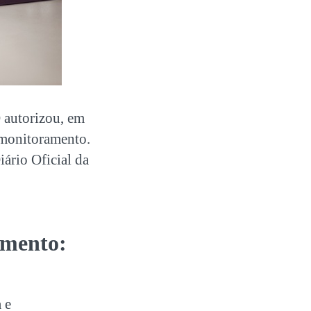
autorizou, em
lemonitoramento.
ário Oficial da
amento:
 e