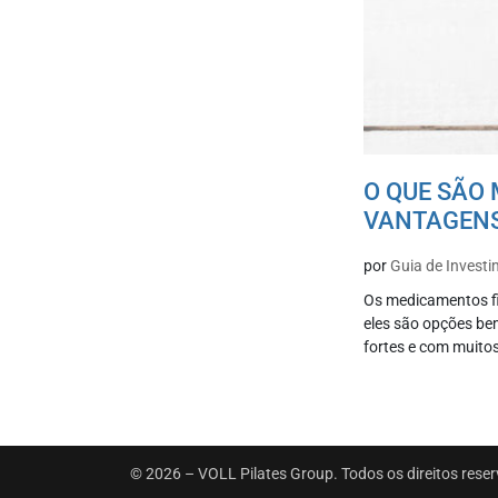
O QUE SÃO 
VANTAGENS
por
Guia de Invest
Os medicamentos fi
eles são opções be
fortes e com muitos
© 2026 – VOLL Pilates Group. Todos os direitos rese