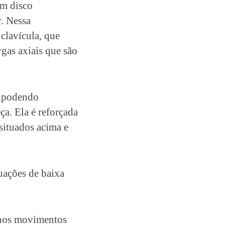
um disco
r. Nessa
clavícula, que
gas axiais que são
, podendo
a. Ela é reforçada
situados acima e
uações de baixa
 nos movimentos