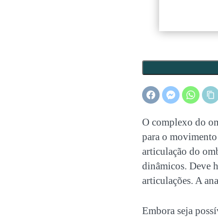
O complexo do omb
para o movimento 
articulação do om
dinâmicos. Deve h
articulações. A a
Embora seja poss