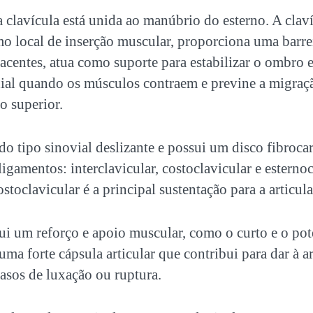
a clavícula está unida ao manúbrio do esterno. A clav
o local de inserção muscular, proporciona uma barrei
jacentes, atua como suporte para estabilizar o ombro 
al quando os músculos contraem e previne a migraçã
 superior.
 do tipo sinovial deslizante e possui um disco fibrocar
ligamentos: interclavicular, costoclavicular e esterno
stoclavicular é a principal sustentação para a articul
ui um reforço e apoio muscular, como o curto e o pot
uma forte cápsula articular que contribui para dar à a
asos de luxação ou ruptura.