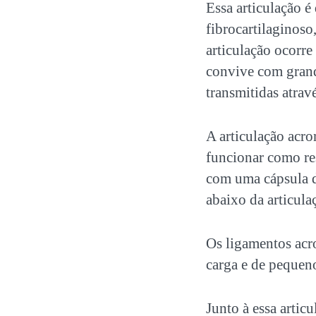
Essa articulação é
fibrocartilaginoso
articulação ocorre
convive com grand
transmitidas atravé
A articulação acro
funcionar como re
com uma cápsula d
abaixo da articula
Os ligamentos acro
carga e de peque
Junto à essa artic