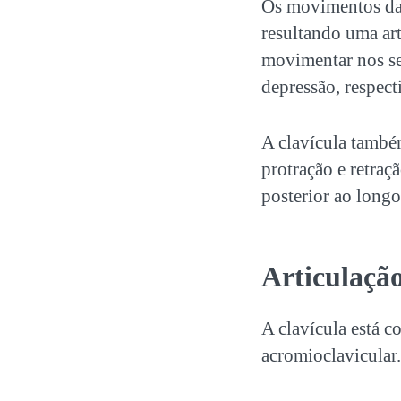
Os movimentos da c
resultando uma ar
movimentar nos se
depressão, respec
A clavícula també
protração e retraç
posterior ao longo
Articulaçã
A clavícula está c
acromioclavicular.