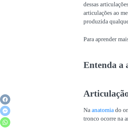
dessas articulaçõe
articulações ao m
produzida qualquer
Para aprender mai
Entenda a 
Articulação
Na
anatomia
do om
tronco ocorre na a