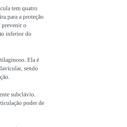
ícula tem quatro
ra para a proteção
e prevenir o
o inferior do
tilaginoso. Ela é
clavicular, sendo
ação.
ente subclávio.
rticulação poder de