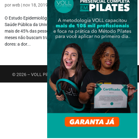
por
web
|
nov 18, 2019
|
Fisioterapia Neurológica
,
Sem Categoria
O Estudo Epidemiológico da Dor (Epidor), feito pela Faculdade de
Saúde Pública da Universidade de São Paulo (USP), revelou que
mais de 45% das pessoas com dor nas costas por mais de três
meses não buscam tratamento adequado. Existem três tipos de
dores: a dor...
© 2026 – VOLL Pilates Group. Todos os direitos reservados.