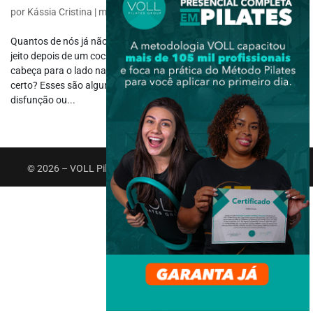
por
Kássia Cristina
|
maio 25, 2020
|
Pilates
Quantos de nós já não sentimos incômodo na cervical? Aquele mal
jeito depois de um cochilo no sofá ou uma dificuldade de virar a
cabeça para o lado na intenção de olhar algo… é muito comum,
certo? Esses são alguns dos sinais que podem ocorrer em casos de
disfunção ou...
© 2026 – VOLL Pilates Group. Todos os direitos reservados.