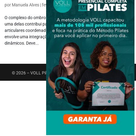
por
Manuela Alves
|
fev 5, 2020
|
Fisiologia
O complexo do ombro possui muitas articulações, sendo que cada
uma delas contribui para o movimento do braço por meio de ações
articulares coordenadas. O movimento na articulação do ombro
envolve uma integração complexa de estabilizadores estáticos e
dinâmicos. Deve...
© 2026 – VOLL Pilates Group. Todos os direitos reservados.