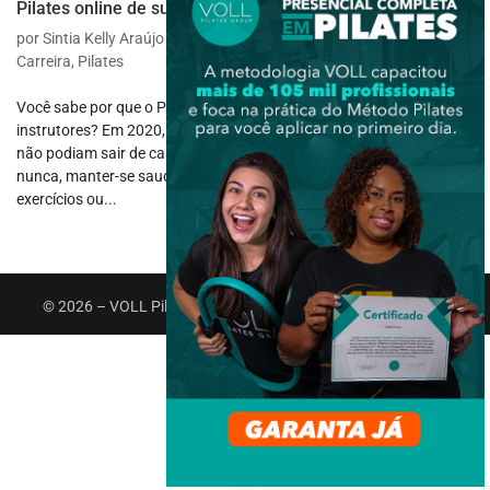
Pilates online de sucesso!
por
Sintia Kelly Araújo Lopes
|
set 9, 2024
|
Atuação Profissional
,
Carreira
,
Pilates
Você sabe por que o Pilates online vem ganhando adesão entre os
instrutores? Em 2020, com a pandemia de Covid-19, as pessoas
não podiam sair de casa, mas também precisavam, mais do que
nunca, manter-se saudáveis. Mas como continuar a prática de
exercícios ou...
© 2026 – VOLL Pilates Group. Todos os direitos reservados.