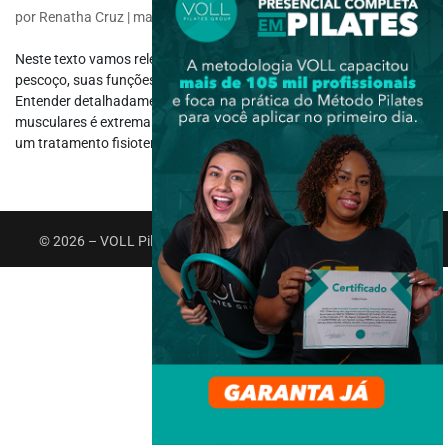
por
Renatha Cruz
|
maio 19, 2021
|
Fisiologia
Neste texto vamos relembrar um pouco sobre os músculos do
pescoço, suas funções, suas origens, inserções e inervações.
Entender detalhadamente como funcionam tais estruturas
musculares é extremamente importante para orientar corretamente
um tratamento fisioterápico de...
© 2026 – VOLL Pilates Group. Todos os direitos reservados.