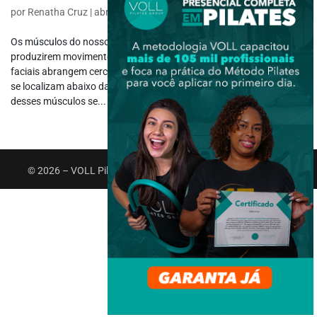
por
Renatha Cruz
|
abr 28, 2021
|
Destaque
,
Fisiologia
Os músculos do nosso corpo são estruturas adaptadas para
produzirem movimento, e na face não é diferente. Os músculos
faciais abrangem cerca de 20 músculos esqueléticos e planos, que
se localizam abaixo da pele do rosto. Portanto, a maior parte
desses músculos se...
© 2026 – VOLL Pilates Group. Todos os direitos reservados.