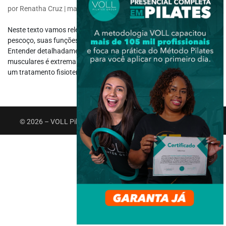
por
Renatha Cruz
|
maio 19, 2021
|
Fisiologia
Neste texto vamos relembrar um pouco sobre os músculos do
pescoço, suas funções, suas origens, inserções e inervações.
Entender detalhadamente como funcionam tais estruturas
musculares é extremamente importante para orientar corretamente
um tratamento fisioterápico de...
© 2026 – VOLL Pilates Group. Todos os direitos reservados.