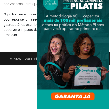
por
Vanessa Ferraz
|
jan 10, 2022
|
Fisiologia
O joelho é uma das articulações mais comumente lesionadas. Isso
ocorre por ser uma região que está envolvida em grande parte dos
gestos diários e também por ser uma das primeiras estruturas a
absorver o impacto das forças de reação do solo. Ele é considerado
uma das...
© 2026 – VOLL Pilates Group. Todos os direitos reservados.