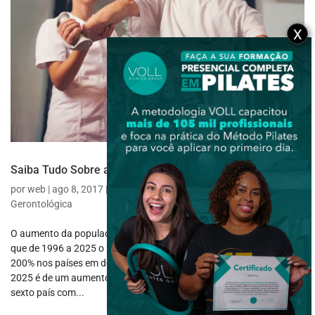
X
Saiba Tudo Sobre a Fisioterapia Gerontológica
por
web
|
ago 8, 2017
|
Fisioterapia Específica
,
Fisioterapia
Gerontológica
O aumento da população idosa é um fenômeno mundial. Estima-se
que de 1996 a 2025 o percentual de idosos aumentará cerca de
200% nos países em desenvolvimento. No Brasil, a estimativa para
2025 é de um aumento de mais de 33 milhões, tornando o Brasil o
sexto país com...