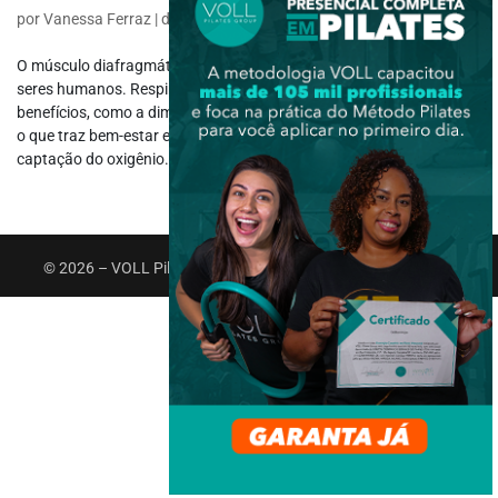
por
Vanessa Ferraz
|
dez 6, 2021
|
Fisiologia
O músculo diafragmático tem uma importância vital para todos os
seres humanos. Respirar corretamente proporciona diversos
benefícios, como a diminuição da tensão muscular e da ansiedade,
o que traz bem-estar e tranquilidade. Além disso, melhora a
captação do oxigênio...
© 2026 – VOLL Pilates Group. Todos os direitos reservados.