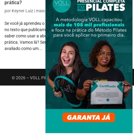
prática?
por
Keyner Luiz
|
maio 21, 2020
|
Avaliação
Se você já aprendeu o que é a abordam articulação por articulação
no texto que publicamos sobre o assunto, agora chegou a hora de
saber como usar a abordagem articulação por articulação na
prática. Vamos lá? Sempre que falamos que o corpo deve ser
avaliado como um...
© 2026 – VOLL Pilates Group. Todos os direitos reservados.