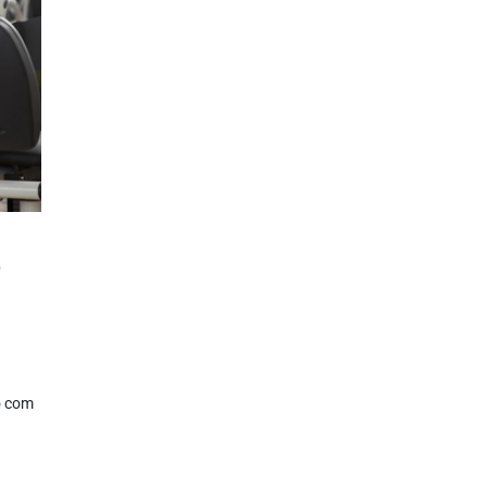
e
o com