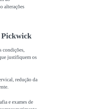
o alterações
 Pickwick
s condições,
que justifiquem os
rvical, redução da
ente.
afia e exames de