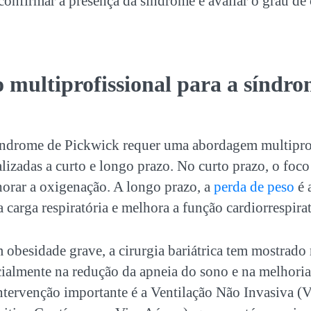
onfirmar a presença da síndrome e avaliar o grau d
 multiprofissional para a
síndro
índrome de Pickwick
requer uma abordagem multiprof
alizadas a curto e longo prazo. No curto prazo, o foco
horar a oxigenação. A longo prazo, a
perda de peso
é 
a carga respiratória e melhora a função cardiorrespirat
 obesidade grave, a cirurgia bariátrica tem mostrado 
cialmente na redução da apneia do sono e na melhoria
ntervenção importante é a Ventilação Não Invasiva (