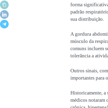
forma significativ
padrão respiratór
sua distribuição.
A gordura abdomin
músculo da respira
comuns incluem son
tolerância a ativid
Outros sinais, co
importantes para o
Historicamente, a
médicos notaram c
crônica, hipertens