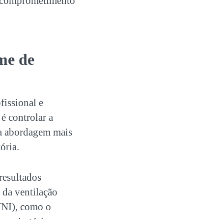
e comprometimento
me de
issional e
 é controlar a
a abordagem mais
ória.
resultados
 da ventilação
VNI), como o