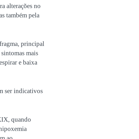
ara alterações no
mas também pela
ragma, principal
s sintomas mais
espirar e baixa
 ser indicativos
XIX, quando
 hipoxemia
am ao