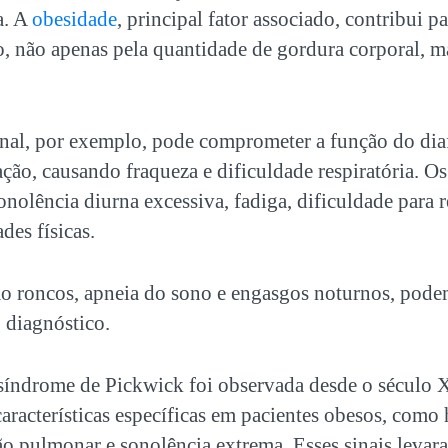
a. A
obesidade
, principal fator associado, contribui p
io, não apenas pela quantidade de gordura corporal, 
al, por exemplo, pode comprometer a função do diaf
ção, causando fraqueza e dificuldade respiratória. O
olência diurna excessiva, fadiga, dificuldade para r
ades físicas.
mo roncos, apneia do sono e engasgos noturnos, podem
 diagnóstico.
síndrome de Pickwick
foi observada desde o século 
aracterísticas específicas em pacientes obesos, como
ão pulmonar e sonolência extrema. Esses sinais levar