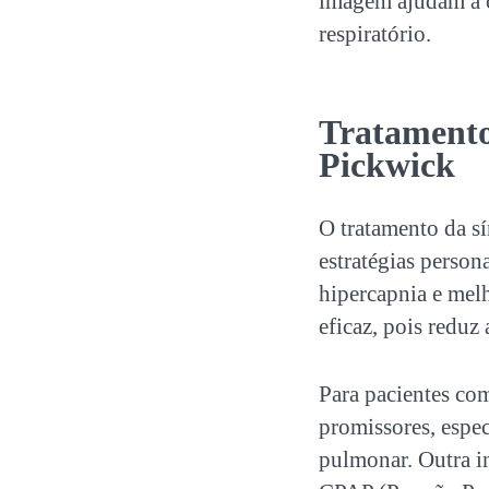
imagem ajudam a c
respiratório.
Tratamento
Pickwick
O tratamento da
s
estratégias person
hipercapnia e mel
eficaz, pois reduz 
Para pacientes com
promissores, espe
pulmonar. Outra i