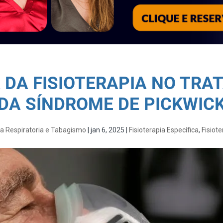
 DA FISIOTERAPIA NO TR
DA SÍNDROME DE PICKWIC
ia Respiratoria e Tabagismo
|
jan 6, 2025
|
Fisioterapia Específica
,
Fisiote