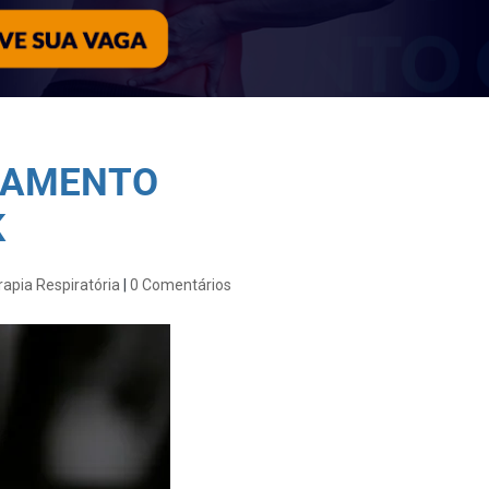
ATAMENTO
K
rapia Respiratória
|
0 Comentários