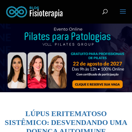
LÚPUS ERITEMATOSO
SISTÊMICO: DESVENDANDO UMA
DOENÇA AUTOIMUNE