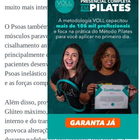
muito mais intensa no ililopsoas.
O Psoas também atua sinergicamente com os
músculos paravertebrais e cria uma força de
cisalhamento anterior na região lombar,
principalmente em L4 e L5.. Não é incomum que
pacientes desenvolvam rigidez neste músculo. O
Psoas inelástico aumenta a força de cisalhamento
e as forças compressivas na junção de L4 e L5.
Além disso, provoca inibição recíproca do
Glúteo máximo, dos multifidios, do obliquo
interno e do transverso do abdômen. Isso
provoca alterações do mecanismo extensor
durante padrões de movimentos funcionais. A