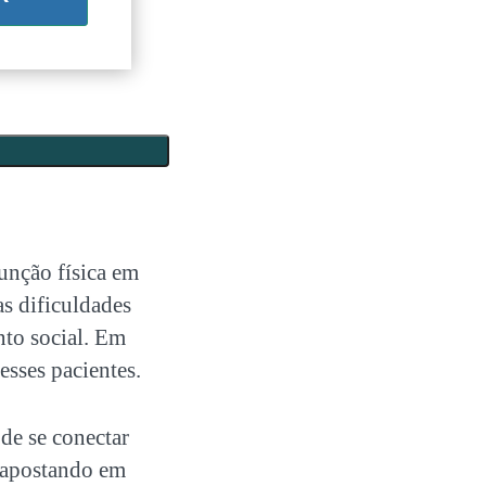
função física em
s dificuldades
nto social. Em
sses pacientes.
de se conectar
, apostando em