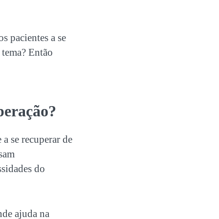
os pacientes a se
o tema? Então
uperação?
 a se recuperar de
usam
ssidades do
de ajuda na