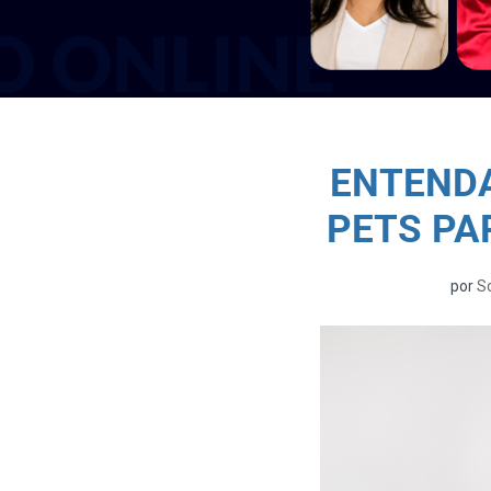
ENTENDA
PETS PA
por
So