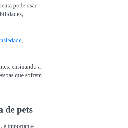
peuta pode usar
bilidades,
 ansiedade
,
ntes, ensinando a
essoas que sofrem
da de
pets
a, é importante