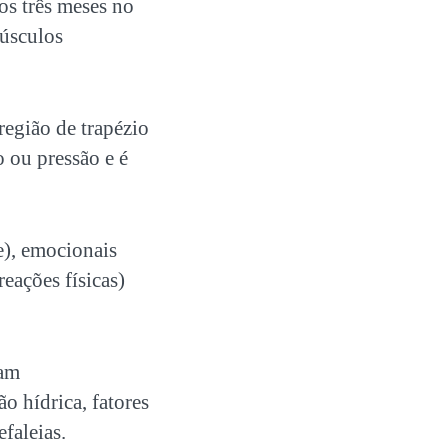
os três meses no
músculos
região de trapézio
o ou pressão e é
e), emocionais
eações físicas)
tam
o hídrica, fatores
faleias.