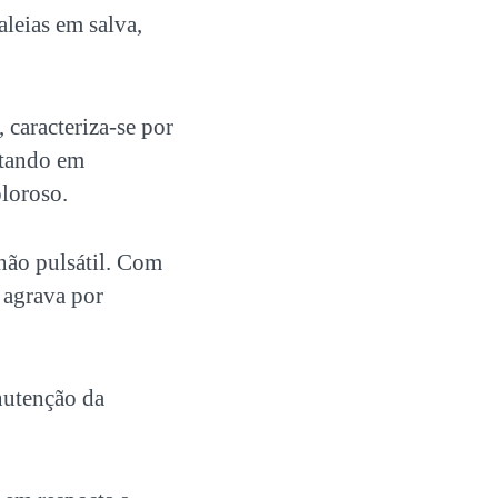
aleias em salva,
 caracteriza-se por
ltando em
loroso.
 não pulsátil. Com
 agrava por
anutenção da