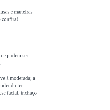
ausas e maneiras
 confira!
co e podem ser
.
eve à moderada; a
podendo ter
se facial, inchaço