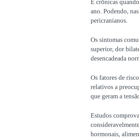
E crônicas quando
ano. Podendo, nas
pericranianos.
Os sintomas comuns
superior, dor bila
desencadeada norm
Os fatores de risc
relativos a preocu
que geram a tensã
Estudos comprovam
consideravelmente
hormonais, aliment