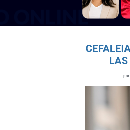
CEFALEI
LAS
po