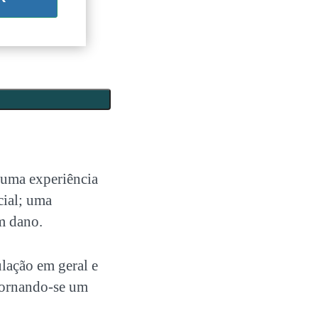
é uma experiência
cial; uma
m dano.
lação em geral e
tornando-se um