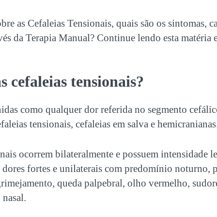
bre as Cefaleias Tensionais, quais são os sintomas, c
vés da Terapia Manual? Continue lendo esta matéria e
s cefaleias tensionais?
nidas como qualquer dor referida no segmento cefáli
faleias tensionais, cefaleias em salva e hemicranianas
onais ocorrem bilateralmente e possuem intensidade l
é dores fortes e unilaterais com predomínio noturno, 
rimejamento, queda palpebral, olho vermelho, sudore
 nasal.