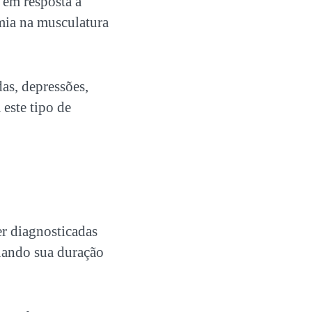
 em resposta a
mia na musculatura
as, depressões,
este tipo de
r diagnosticadas
 quando sua duração