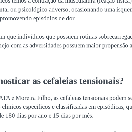
icos temos a contração da musculatura (reação física)
ntal ou psicológico adverso, ocasionando uma isque
 promovendo episódios de dor.
 que indivíduos que possuem rotinas sobrecarregad
nejo com as adversidades possuem maior propensão a 
sticar as cefaleias tensionais?
A e Moreira Filho, as cefaleias tensionais podem se
os clínicos específicos e classificadas em episódicas,
e 180 dias por ano e 15 dias por mês.