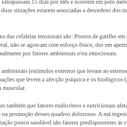
 ultrapassam 15 dias por mês e ocorrem em pelo men
 duas situações estarem associadas a desordens dos 
 das cefaleias tensionais são: Pontos de gatilho em 
teral, não se agravam com esforço físico, dor em apert
almente por fatores ambientais e/ou emocionais.
o ambientais (estímulos externos que levam ao estress
pações que levem a afecção psíquica e os biológicos (r
o muscular.
 também que fatores endócrinos e nutricionais afe
 na promoção desses quadros dolorosos. A má ingestã
ação pouco saudável são fatores predisponentes às ce