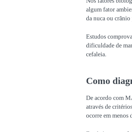
Nos fatores biológ
algum fator ambie
da nuca ou crânio
Estudos comprovam
dificuldade de ma
cefaleia.
Como diagno
De acordo com MAT
através de critéri
ocorre em menos d