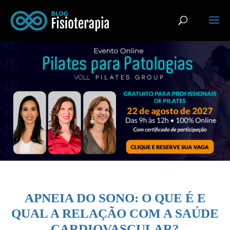
APNEIA DO SONO: O QUE É E
QUAL A RELAÇÃO COM A SAÚDE
CARDIOVASCULAR?