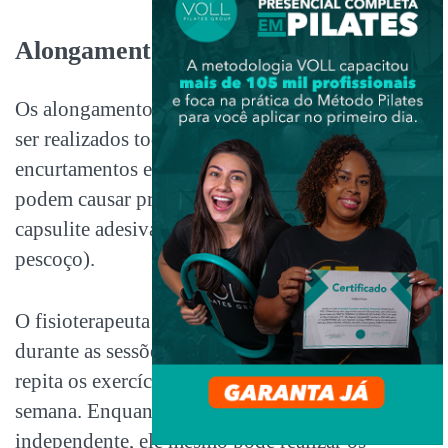
Alongamento
Os alongamentos nos pacientes de ELA devem
ser realizados todos os dias, a fim de evitar
encurtamentos e contraturas musculares que
podem causar problemas no futuro (como a
capsulite adesiva e a contratura de flexão de
pescoço).
O fisioterapeuta deve realizar os alongamentos
durante as sessões e orientar o paciente para que
repita os exercícios durante os outros dias da
semana. Enquanto o paciente estiver totalmente
independente, ele mesmo pode realizar os