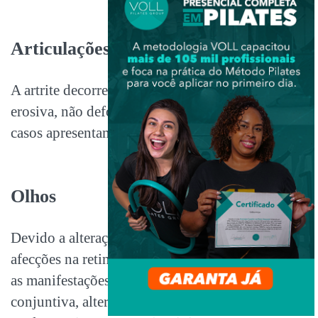
Articulações
A artrite decorrente da doença geralmente é não
erosiva, não deformante e sem sinovite. Poucos
casos apresentam artralgias.
Olhos
Devido a alterações vasculares podem ocorrer
afecções na retina e na conjuntiva. Então, dentre
as manifestações oculares estão: edema da
conjuntiva, alterações nos músculos extra-