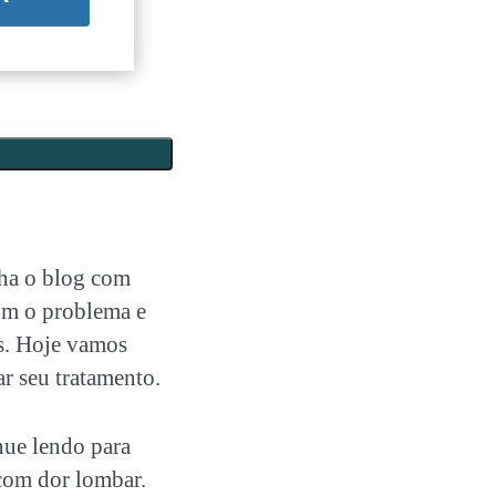
nha o blog com
com o problema e
os. Hoje vamos
ar seu tratamento.
nue lendo para
 com dor lombar.