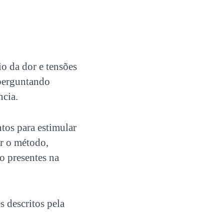
o da dor e tensões
 perguntando
ncia.
tos para estimular
or o método,
to presentes na
s descritos pela