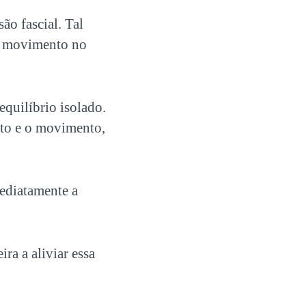
ão fascial. Tal
 o movimento no
quilíbrio isolado.
rto e o movimento,
mediatamente a
ra a aliviar essa