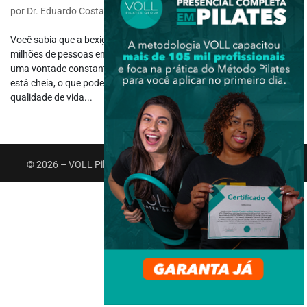
por
Dr. Eduardo Costa
|
jul 3, 2023
|
Fisiologia
Você sabia que a bexiga hiperativa é um problema que afeta
milhões de pessoas em todo o mundo? Esta condição pode causar
uma vontade constante de urinar, mesmo quando a bexiga não
está cheia, o que pode levar à incontinência urinária e prejudicar a
qualidade de vida...
© 2026 – VOLL Pilates Group. Todos os direitos reservados.