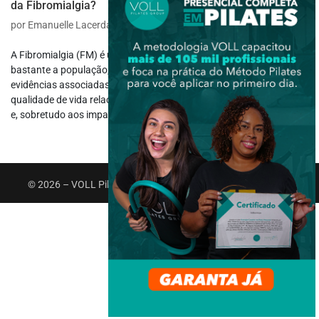
da Fibromialgia?
por
Emanuelle Lacerda
|
nov 21, 2019
|
Terapia
A Fibromialgia (FM) é uma condição clínica que vem acometendo
bastante a população, com etiologia desconhecida mas com
evidências associadas ao estresse, ao comprometimento da
qualidade de vida relacionado a condições sociais contemporâneas
e, sobretudo aos impactos...
© 2026 – VOLL Pilates Group. Todos os direitos reservados.