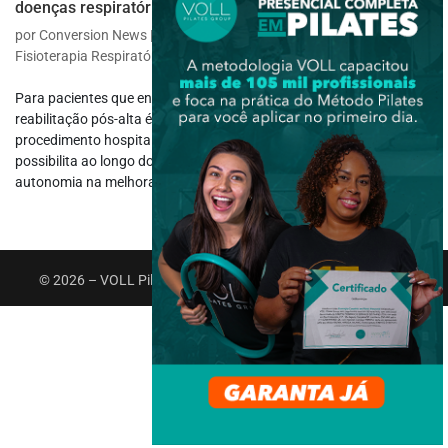
doenças respiratórias graves
por
Conversion News
|
out 20, 2025
|
Fisioterapia Específica
,
Fisioterapia Respiratória
Para pacientes que enfrentam doenças respiratórias graves, a
reabilitação pós-alta é um recurso elementar. Trata-se de um
procedimento hospitalar multidimensional e personalizado que
possibilita ao longo do processo a capacidade de desenvolver
autonomia na melhora da...
© 2026 – VOLL Pilates Group. Todos os direitos reservados.