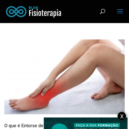
X
O que é Entorse de Tornozelo? Saiba como tratá-la!