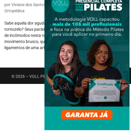
por
Viviane dos Santos Souza
|
abr 11, 2022
|
Fisioterapia
Ortopédica
Sabe aquela dor aguda, que acontece após uma torção no
tornozelo? Seus pacientes já procuraram atendimento reclamando
de incômodos nesta região? A entorse do tornozelo é um
movimento brusco, que leva a um estiramento ou ruptura de
ligamentos de uma articulação. Esse...
© 2026 – VOLL Pilates Group. Todos os direitos reservados.