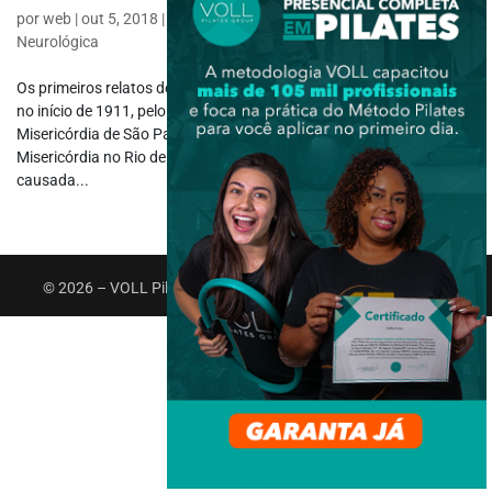
por
web
|
out 5, 2018
|
Fisioterapia Específica
,
Fisioterapia
Neurológica
Os primeiros relatos de casos de poliomielite no Brasil foram feitos
no início de 1911, pelo Dr. Luiz Hoppe, da Santa Casa de
Misericórdia de São Paulo, e pelo Dr. Oswaldo Oliveira, do Hospital
Misericórdia no Rio de Janeiro. A poliomielite anterior aguda é
causada...
© 2026 – VOLL Pilates Group. Todos os direitos reservados.