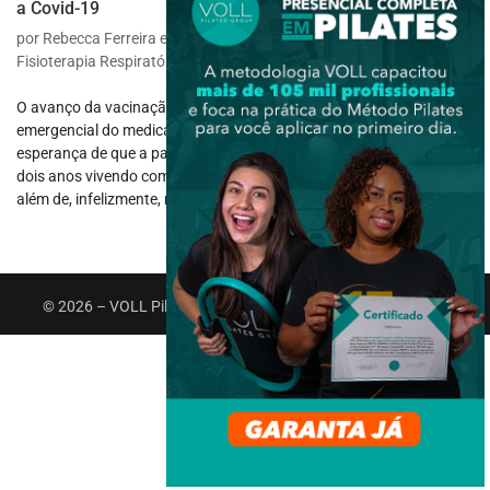
a Covid-19
por
Rebecca Ferreira e Riann de Azeredo
|
maio 2, 2022
|
Fisioterapia Respiratória
O avanço da vacinação contra a Covid-19 e agora o uso
emergencial do medicamento Paxlovid tem sido um sinal de
esperança de que a pandemia acabe logo, né?! Depois de mais de
dois anos vivendo com o uso de máscaras, distanciamento social,
além de, infelizmente, milhões...
© 2026 – VOLL Pilates Group. Todos os direitos reservados.