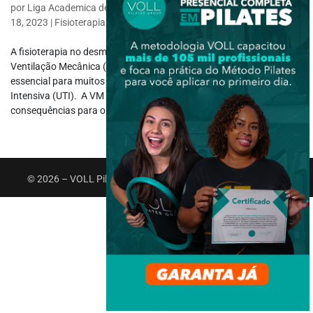
por
Liga Academica de Fisioterapia Respiratoria e Tabagismo
|
dez
18, 2023
|
Fisioterapia Específica
,
Fisioterapia Respiratória
A fisioterapia no desmame ventilatório é algo complexo. A
Ventilação Mecânica (VM) é uma técnica de suporte à vida
essencial para muitos pacientes críticos na Unidade de Terapia
Intensiva (UTI). A VM prolongada acarreta uma série de
consequências para o paciente,...
© 2026 – VOLL Pilates Group. Todos os direitos reservados.