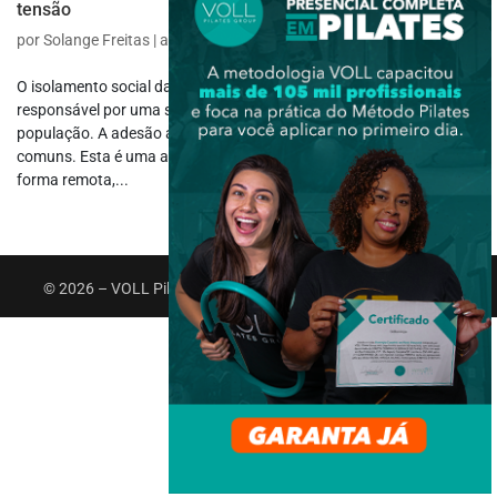
tensão
por
Solange Freitas
|
abr 14, 2021
|
Fisioterapia Neurológica
O isolamento social dado pelo surgimento do novo coronavírus foi
responsável por uma série de mudanças nas rotinas de toda a
população. A adesão ao home office é uma dessas mudanças mais
comuns. Esta é uma alternativa viável de manter-se trabalhando de
forma remota,...
© 2026 – VOLL Pilates Group. Todos os direitos reservados.