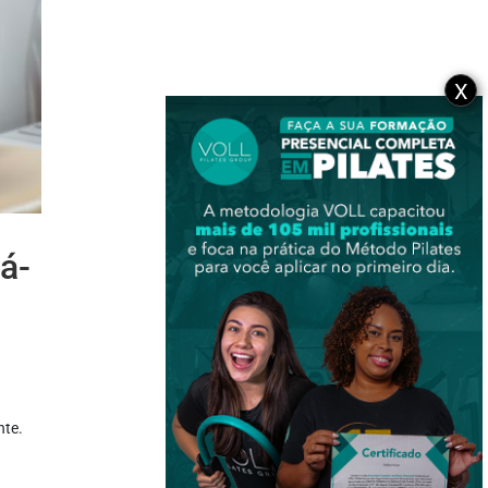
X
á-
nte.