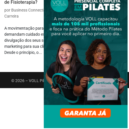
de Fisioterapia?
por
Business Connection
|
nov 28, 2022
|
Atuação Profissional
,
Carreira
A movimentação para agilizar os negócios na área da saúde
demandam cuidado especial para com os pacientes, mas a
divulgação dos seus serviços prestados dependem de um plano de
marketing para sua clínica de fisioterapia muito bem calculado.
Desde o princípio, o...
© 2026 – VOLL Pilates Group. Todos os direitos reservados.